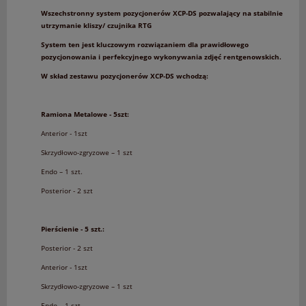
Wszechstronny system pozycjonerów XCP-DS pozwalający na stabilnie
utrzymanie kliszy/ czujnika RTG
System ten jest kluczowym rozwiązaniem dla prawidłowego
pozycjonowania i perfekcyjnego wykonywania zdjęć rentgenowskich.
W skład zestawu pozycjonerów XCP-DS wchodzą:
Ramiona Metalowe - 5szt:
Anterior - 1szt
Skrzydłowo-zgryzowe – 1 szt
Endo – 1 szt.
Posterior - 2 szt
Pierścienie - 5 szt.:
Posterior - 2 szt
Anterior - 1szt
Skrzydłowo-zgryzowe – 1 szt
Endo – 1 szt