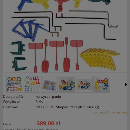
Dostępność:
na wyczerpaniu
Wysyłka w:
3 dni
Dostawa:
od 12,00 zł
- Shoper Przesyłki Kurier
Cena nie zawiera ewentualnych kosztów płatności
sprawdź formy dostawy
389,00 zł
Cena:
zawiera 23% VAT, bez kosztów dostawy