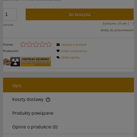
do koszyka
Zyskujesz
20
pkt [
?
]
zestaw
dodaj do przechowalni
Ocena:
zapytaj o produkt
Producent:
poleć znajomemu
dodaj opinię
Opis
Koszty dostawy
Cena nie zawiera ewentualnych kosztów płatności
Produkty powiązane
Opinie o produkcie (0)