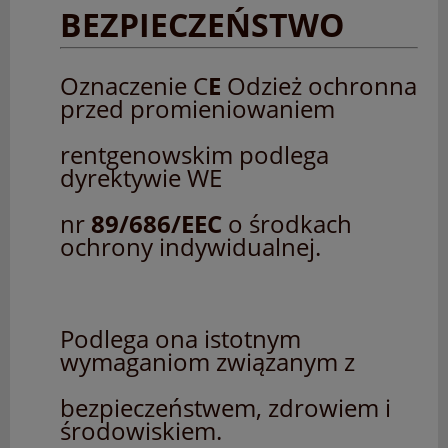
BEZPIECZEŃSTWO
Oznaczenie C
E
Odzież ochronna
przed promieniowaniem
rentgenowskim podlega
dyrektywie WE
nr
89/686/EEC
o środkach
ochrony indywidualnej.
Podlega ona istotnym
wymaganiom związanym z
bezpieczeństwem, zdrowiem i
środowiskiem.