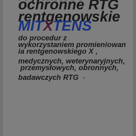
ochronne RTG
rentgenowskie
MIT
X
TENS
do
procedur z
wykorzystaniem
promieniowan
ia rentgenowskiego X ,
medycznych,
weterynaryjnych,
przemysłowych, obronnych,
badawczych RTG
-