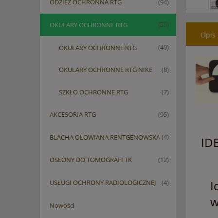
ODZIEŻ OCHRONNA RTG
(94)
OKULARY OCHRONNE RTG
(55)
Opis
OKULARY OCHRONNE RTG
(40)
OKULARY OCHRONNE RTG NIKE
(8)
SZKŁO OCHRONNE RTG
(7)
AKCESORIA RTG
(95)
BLACHA OŁOWIANA RENTGENOWSKA
(4)
ID
OSŁONY DO TOMOGRAFI TK
(12)
I
USŁUGI OCHRONY RADIOLOGICZNEJ
(4)
w
Nowości