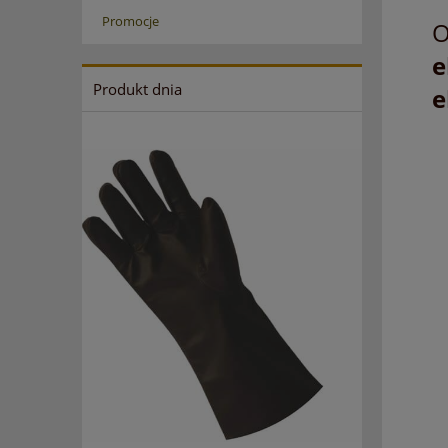
Promocje
O
e
Produkt dnia
e
RTG osłona