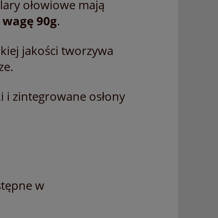
lary ołowiowe mają
i wagę 90g
.
iej jakości tworzywa
ze.
i i zintegrowane osłony
ostępne w