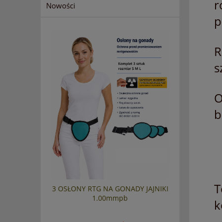
r
Nowości
p
R
s
O
b
T
3 OSŁONY RTG NA GONADY JAJNIKI
1.00mmpb
k