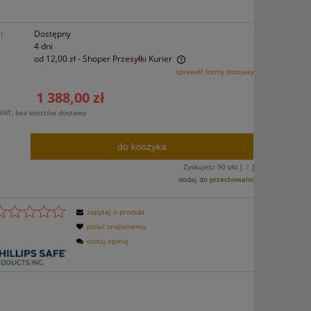
:
Dostępny
4 dni
od 12,00 zł
- Shoper Przesyłki Kurier
sprawdź formy dostawy
Cena nie zawiera ewentualnych kosztów
1 388,00 zł
płatności
VAT, bez kosztów dostawy
do koszyka
.
Zyskujesz
90
pkt [
?
]
dodaj do przechowalni
zapytaj o produkt
poleć znajomemu
dodaj opinię