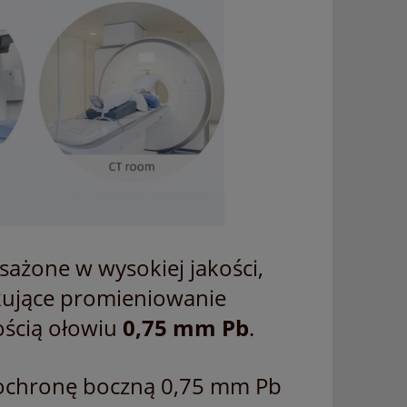
we
RĘKAWICE OCHRONNE RTG PRZED
Parawan ochron
PROMIENIOWANIEM X
rentgenowskiej, 
779,00 zł
1 950
do koszyka
do ko
ażone w wysokiej jakości,
kujące promieniowanie
ścią ołowiu
0,75 mm Pb
.
 ochronę boczną 0,75 mm Pb