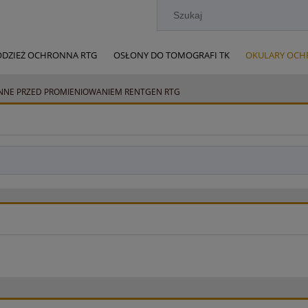
ODZIEŻ OCHRONNA RTG
OSŁONY DO TOMOGRAFI TK
OKULARY OCH
OWSKIE
Kontakt
ochrona-radiologiczna.pl
NE PRZED PROMIENIOWANIEM RENTGEN RTG