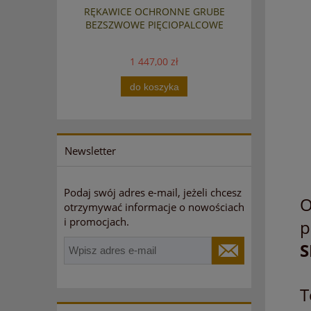
RĘKAWICE OCHRONNE GRUBE
OKUL
BEZSZWOWE PIĘCIOPALCOWE
PROMIEN
1 447,00 zł
zł
zł
do koszyka
Newsletter
Podaj swój adres e-mail, jeżeli chcesz
O
otrzymywać informacje o nowościach
i promocjach.
p
S
T