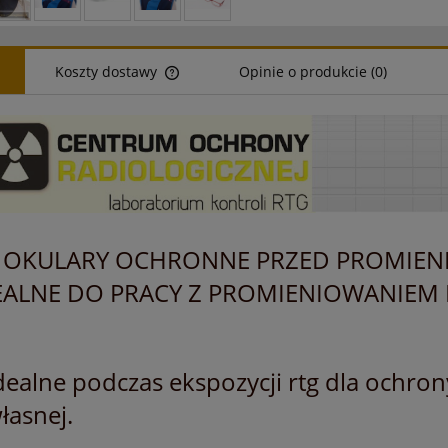
Koszty dostawy
Opinie o produkcie (0)
Cena nie zawiera ewentualnych kosztów
płatności
OKULARY OCHRONNE PRZED PROMIENI
EALNE DO PRACY Z PROMIENIOWANIE
dealne podczas ekspozycji rtg dla ochro
łasnej.