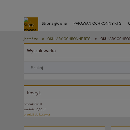
Strona główna
PARAWAN OCHRONNY RTG
AKCESORIA RTG
PREMIUM OKULARY RENTGEN
»
»
Jesteś w:
OKULARY OCHRONNE RTG
OKULARY OCHRON
Wyszukiwarka
Koszyk
produktów:
0
wartość:
0,00 zł
przejdź do koszyka