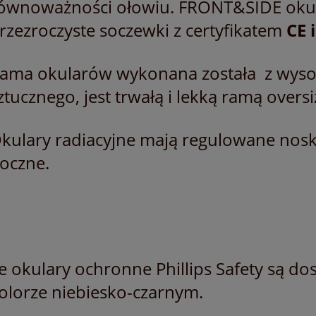
ównoważności ołowiu. FRONT&SIDE oku
rzezroczyste soczewki z certyfikatem
CE 
ama okularów wykonana została z wysok
ztucznego, jest trwałą i lekką
ramą oversi
kulary radiacyjne mają regulowane nosk
oczne.
e okulary ochronne Phillips Safety są d
olorze niebiesko-czarnym.