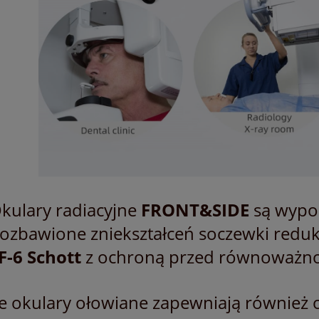
ARY OCHRONNE PRZED
Rękawice ochronne RTG jednopalco
IOWANIEM RENTGEN RTG
0.25mmPb
1 388,00 zł
672,00 zł
do koszyka
do koszyka
kulary radiacyjne
FRONT&SIDE
są wypos
ozbawione zniekształceń soczewki redu
F-6 Schott
z ochroną przed równoważno
e okulary ołowiane zapewniają również