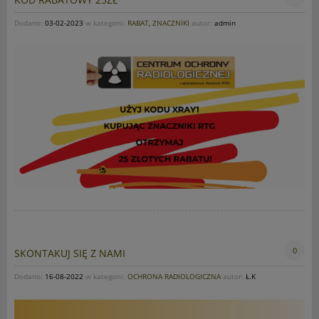
Dodano:
03-02-2023
w kategorii:
RABAT
,
ZNACZNIKI
autor:
admin
0
SKONTAKUJ SIĘ Z NAMI
Dodano:
16-08-2022
w kategorii:
OCHRONA RADIOLOGICZNA
autor:
Ł.K