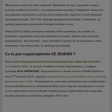
Miejsce pracy może być pełne zagrożeń. Niezależnie od tego, czy jesteś na placu
budowy, w zatłoczonej kuchni, czy przygotowujesz produkty w magazynie, ważne jest,
aby zapewnić pracownikom ochronę przed obrażeniami. Zgodnie z innymi metodami
zapobiegania ryzyku, ŚOI, które spełniają wymagania środowiska i użytkownika, są
metodą zapewnienia pracownikom bezpieczeństwa w pracy.
Dlatego ŚOI są objęte surowymi przepisami, które zapewniają, że produkty są
testowane i regulowane przed wprowadzeniem na rynek. Jednak nadal może być
opodatkowane, aby zrozumieć, czego dokładnie oczekuje się od produktów, w które
inwestujesz i czy możesz ufać, że spełniają one przepisy.
Co to jest rozporządzenie UE 2016/425 ?
Pełny tytuł to
Rozporządzenie Parlamentu Europejskiego i Rady (UE) 2016/425
z
dnia
9 marca 2016
r.
w sprawie środków ochrony indywidualnej
,
uchylające
dyrektywę
Rady 89/686/EWG
. Rozporządzenie to weszło w życie w Wielkiej Brytanii w
st
dniu 21
Kwiecień 2018 r. zgodnie z
przepisami dotyczącymi środków ochrony osobistej
(egzekwowanie) z 2018 r.
Rozporządzenie ustanawia wymogi dotyczące projektowania i
produkcji środków ochrony indywidualnej (ŚOI), które mają być udostępniane na rynku,
w celu zapewnienia ochrony zdrowia i bezpieczeństwa użytkowników oraz ustanawia
przepisy dotyczące swobodnego przepływu ŚOI w Unii.