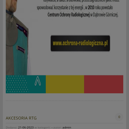
0
AKCESORIA RTG
Dodano:
21-06-2023
w kategorii:
-
autor:
admin