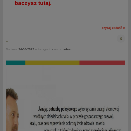
baczysz
tutaj.
czytaj całość »
0
_
Dodano:
24-06-2023
w kategorii:
-
autor:
admin