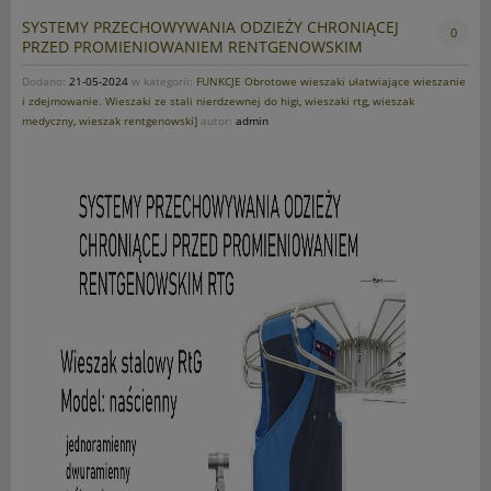
SYSTEMY PRZECHOWYWANIA ODZIEŻY CHRONIĄCEJ
0
PRZED PROMIENIOWANIEM RENTGENOWSKIM
Dodano:
21-05-2024
w kategorii:
FUNKCJE Obrotowe wieszaki ułatwiające wieszanie
i zdejmowanie. Wieszaki ze stali nierdzewnej do higi
,
wieszaki rtg
,
wieszak
medyczny
,
wieszak rentgenowski]
autor:
admin