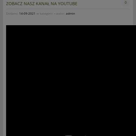
0
ZOBACZ NASZ KANAŁ NA YOUTUBE
Dodano:
14-09-2021
w kategorii:
-
autor:
admin