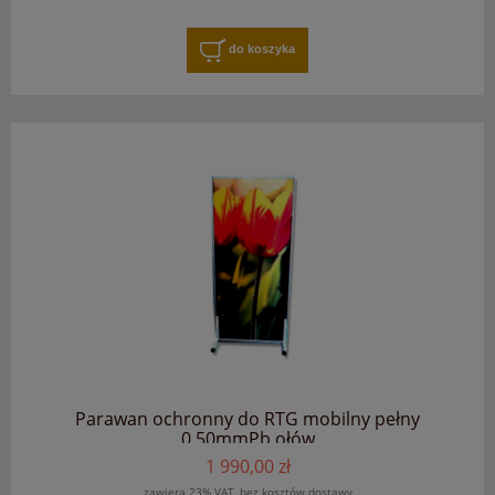
do koszyka
Parawan ochronny do RTG mobilny pełny
0.50mmPb ołów
1 990,00 zł
zawiera 23% VAT, bez kosztów dostawy