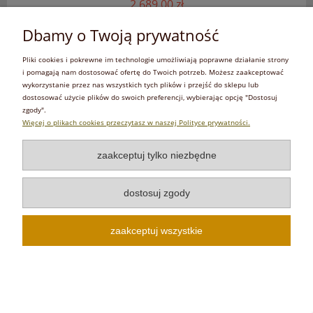
2 689,00 zł
zawiera 23% VAT, bez kosztów dostawy
Dbamy o Twoją prywatność
do koszyka
Pliki cookies i pokrewne im technologie umożliwiają poprawne działanie strony
i pomagają nam dostosować ofertę do Twoich potrzeb. Możesz zaakceptować
wykorzystanie przez nas wszystkich tych plików i przejść do sklepu lub
dostosować użycie plików do swoich preferencji, wybierając opcję "Dostosuj
zgody".
Więcej o plikach cookies przeczytasz w naszej Polityce prywatności.
zaakceptuj tylko niezbędne
dostosuj zgody
zaakceptuj wszystkie
Parawan ochronny do RTG mobilny ołowiany
0.50mmPb