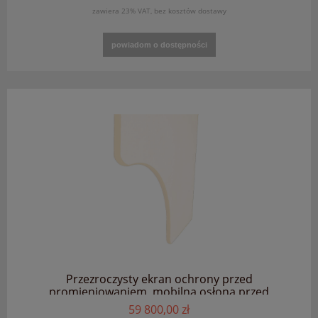
zawiera 23% VAT, bez kosztów dostawy
powiadom o dostępności
Przezroczysty ekran ochrony przed
promieniowaniem, mobilna osłona przed
promieniowaniem, osłona chroniąca przed
59 800,00 zł
promieniowaniem rentgenowskim PTO-001