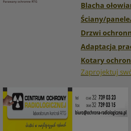
Parawany ochronne RTG
Blacha ołowi
Ściany/panele
Drzwi ochron
Adaptacja pr
Kotary ochro
Zaprojektuj sw