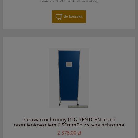
zawiera 23% VAT, bez kosztów dostawy
do koszyka
Parawan ochronny RTG RENTGEN przed
promieniowaniem 0.50mmPb z szybą ochronną
2 378,00 zł