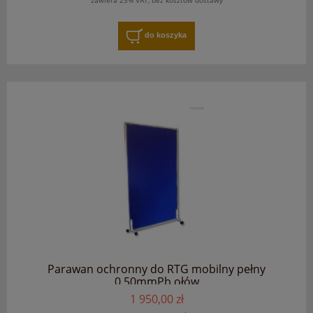
zawiera 23% VAT, bez kosztów dostawy
do koszyka
Parawan ochronny do RTG mobilny pełny
0.50mmPb ołów
1 950,00 zł