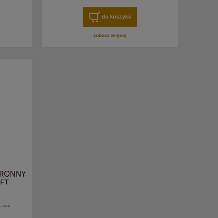
do koszyka
zobacz więcej
HRONNY
ET
tawy