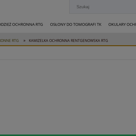
ODZIEŻ OCHRONNA RTG
OSŁONY DO TOMOGRAFI TK
OKULARY OCH
OWSKIE
Kontakt
ochrona-radiologiczna.pl
»
RONNE RTG
KAMIZELKA OCHRONNA RENTGENOWSKA RTG