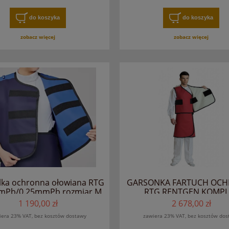
do koszyka
do koszyka
zobacz więcej
zobacz więcej
lka ochronna ołowiana RTG
GARSONKA FARTUCH OC
mPb/0.25mmPb rozmiar M
RTG RENTGEN KOMPL
1 190,00 zł
2 678,00 zł
iera 23% VAT, bez kosztów dostawy
zawiera 23% VAT, bez kosztów dos