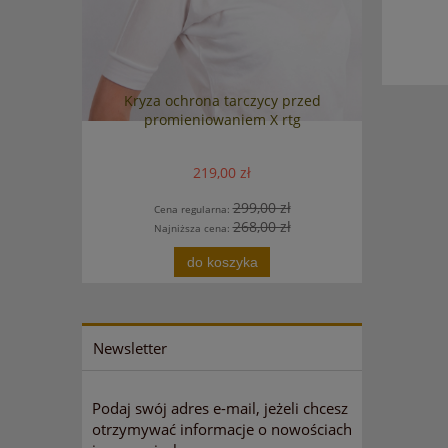
en osłona
Kryza ochrona tarczycy przed
Kryza 
promieniowaniem X rtg
promie
219,00 zł
zł
299,00 zł
Cena regularna:
Ce
zł
268,00 zł
Najniższa cena:
Na
do koszyka
Newsletter
Podaj swój adres e-mail, jeżeli chcesz
otrzymywać informacje o nowościach