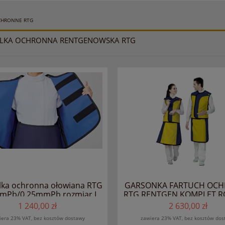
CHRONNE RTG
ELKA OCHRONNA RENTGENOWSKA RTG
lka ochronna ołowiana RTG
GARSONKA FARTUCH OC
mPb/0.25mmPb rozmiar L
RTG RENTGEN KOMPLET R
M 0.50mmPb/0.25mmPb
1 240,00 zł
2 630,00 zł
iera 23% VAT, bez kosztów dostawy
zawiera 23% VAT, bez kosztów dos