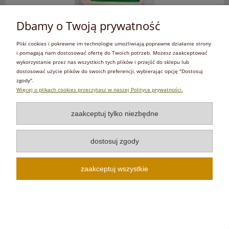
Dbamy o Twoją prywatność
MARKERY pozycji ciała OŁOWIANE RTG PA AP (
Pliki cookies i pokrewne im technologie umożliwiają poprawne działanie strony
i pomagają nam dostosować ofertę do Twoich potrzeb. Możesz zaakceptować
189,00 zł
wykorzystanie przez nas wszystkich tych plików i przejść do sklepu lub
dostosować użycie plików do swoich preferencji, wybierając opcję "Dostosuj
zawiera 23% VAT, bez kosztów dostawy
zgody".
Więcej o plikach cookies przeczytasz w naszej Polityce prywatności.
do koszyka
zaakceptuj tylko niezbędne
«
1
2
3
4
5
...
12
»
dostosuj zgody
Bestsellery
zaakceptuj wszystkie
Witaj w CENTRUM OCHRONY RADIOLOGICZNEJ