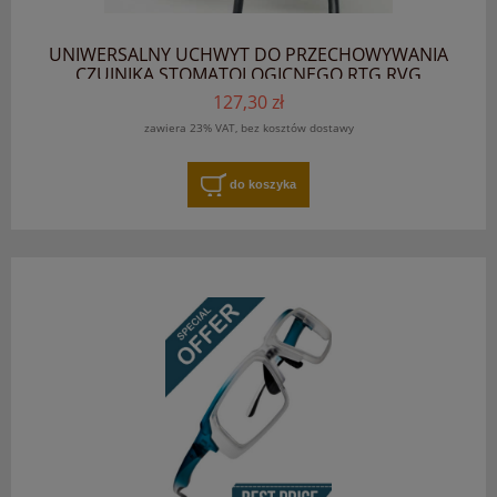
UNIWERSALNY UCHWYT DO PRZECHOWYWANIA
CZUJNIKA STOMATOLOGICNEGO RTG RVG
RADIOWIZJOGRAFIA
127,30 zł
zawiera 23% VAT, bez kosztów dostawy
do koszyka