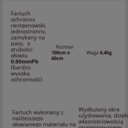
Fartuch
ochronny
rentgenowski,
jednostronny,
zamykany na
pasy, o
Rozmiar
grubości
100cm x
Waga
4,4kg
ołowiu
60cm
0.50mmPb
(bardzo
wysoka
ochronność)
Wydłużony okre
Fartuch wykonany z
użytkowania, dzięk
najlżejszego
własnościowością
ołowianego materiału na
opatentowanego