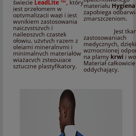
świecie
LeadLite
™
,
który
materiału
Hygien
jest przełomem w
zapobiega odbarwi
optymalizacji wagi i jest
zmarszczen
wynikiem zastosowania
najczystszych i
Jest tkani
najlepszych cząstek
zastosowaniach
ołowiu, użytych razem z
medycznych, dzięk
olejami mineralnymi i
wzmocnionej odpor
minimalnych materiałów
na plamy
krwi
i wo
wiążących zstępujące
Materiał całkowicie
sztuczne plastyfikatory.
oddychający.