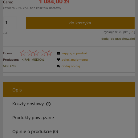
1 084,00 zł
Cena:
zawiera 23% VAT, bez kosztów dostawy
do koszyka
Zyskujesz
70
pkt [
?
]
szt.
dodaj do przechowalni
Ocena:
zapytaj o produkt
Producent:
KIRAN MEDICAL
poleć znajomemu
SYSTEMS
dodaj opinię
Opis
Koszty dostawy
Cena nie zawiera ewentualnych kosztów płatności
Produkty powiązane
Opinie o produkcie (0)